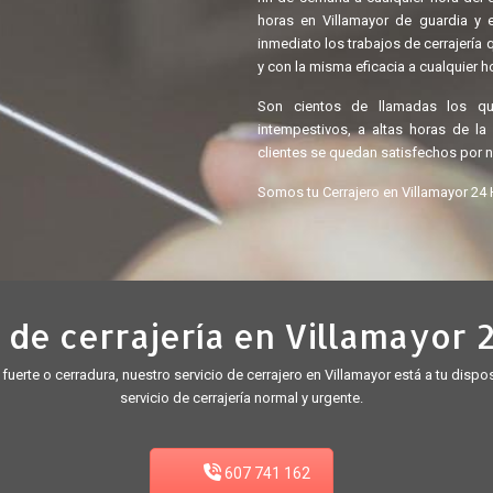
horas en Villamayor de guardia y 
inmediato los trabajos de cerrajerí
y con la misma eficacia a cualquier ho
Son cientos de llamadas los q
intempestivos, a altas horas de l
clientes se quedan satisfechos por n
Somos tu Cerrajero en Villamayor 24
 de cerrajería en Villamayor 
a fuerte o cerradura, nuestro servicio de cerrajero en Villamayor está a tu disp
servicio de cerrajería normal y urgente.
607 741 162