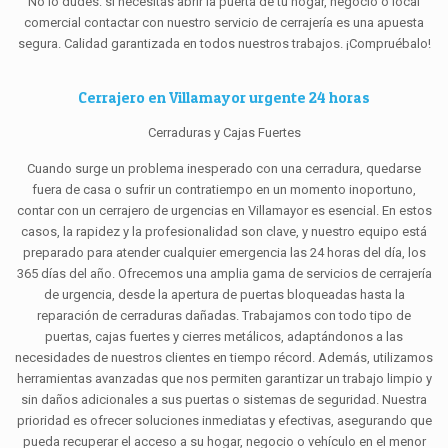
No lo dudes: si necesitas abrir la puerta de tu hogar, negocio o local
comercial contactar con nuestro servicio de cerrajería es una apuesta
segura. Calidad garantizada en todos nuestros trabajos. ¡Compruébalo!
Cerrajero en Villamayor urgente 24 horas
Cerraduras y Cajas Fuertes
Cuando surge un problema inesperado con una cerradura, quedarse
fuera de casa o sufrir un contratiempo en un momento inoportuno,
contar con un cerrajero de urgencias en Villamayor es esencial. En estos
casos, la rapidez y la profesionalidad son clave, y nuestro equipo está
preparado para atender cualquier emergencia las 24 horas del día, los
365 días del año. Ofrecemos una amplia gama de servicios de cerrajería
de urgencia, desde la apertura de puertas bloqueadas hasta la
reparación de cerraduras dañadas. Trabajamos con todo tipo de
puertas, cajas fuertes y cierres metálicos, adaptándonos a las
necesidades de nuestros clientes en tiempo récord. Además, utilizamos
herramientas avanzadas que nos permiten garantizar un trabajo limpio y
sin daños adicionales a sus puertas o sistemas de seguridad. Nuestra
prioridad es ofrecer soluciones inmediatas y efectivas, asegurando que
pueda recuperar el acceso a su hogar, negocio o vehículo en el menor