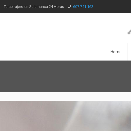
Tu cerrajero en Salamanca 24 Horas
607.741.162
Home