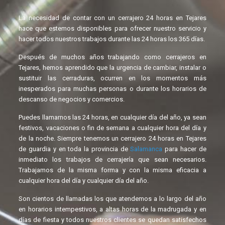
La necesidad de contar con un cerrajero 24 horas en Tejares
hace que estemos disponibles para ofrecer nuestro servicio y
hacer todos nuestros trabajos durante las 24 horas los 365 días.
Después de muchos años trabajando como cerrajeros en
Tejares, hemos aprendido que la urgencia de cambiar, instalar o
sustituir las cerraduras, ocurren en los momentos más
inesperados para muchas personas o durante los horarios de
descanso de negocios y comercios.
Puedes llamarnos las 24 horas, en cualquier día del año, ya sean
festivos, vacaciones o fin de semana a cualquier hora del día y
de la noche. Siempre tenemos un cerrajero 24 horas en Tejares
de guardia y en toda la provincia de
Salamanca
para hacer de
inmediato los trabajos de cerrajería que sean necesarios.
Trabajamos de la misma forma y con la misma eficacia a
cualquier hora del día y cualquier día del año.
Son cientos de llamadas los que atendemos a lo largo del año
en horarios intempestivos, a altas horas de la madrugada y en
días de fiesta y todos nuestros clientes se quedan satisfechos