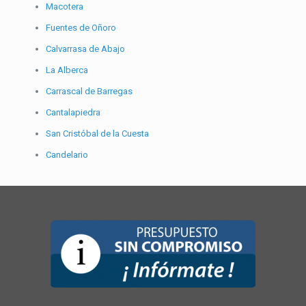
Macotera
Fuentes de Oñoro
Calvarrasa de Abajo
La Alberca
Carrascal de Barregas
Cantalapiedra
San Cristóbal de la Cuesta
Candelario