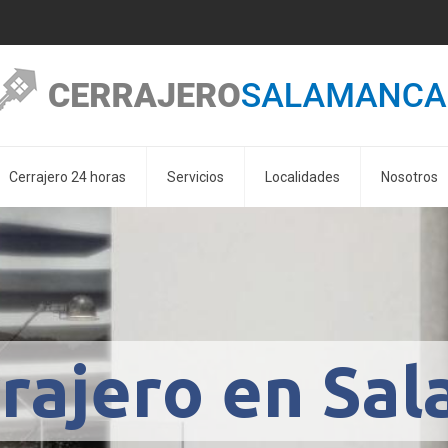
Cerrajero 24 horas
Servicios
Localidades
Nosotros
r
r
a
j
e
r
o
e
n
S
a
l