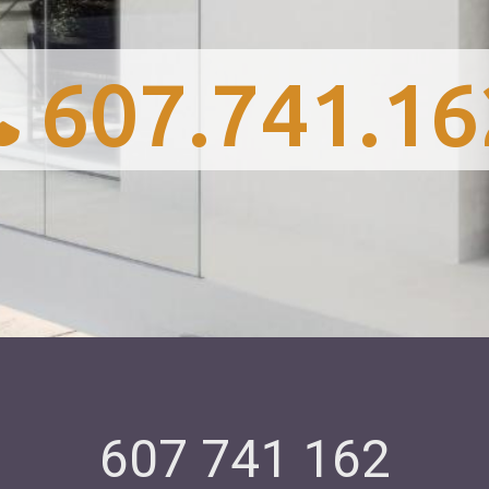
607.741.16
607 741 162