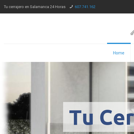
Tu cerrajero en Salamanca 24 Horas
607.741.162
Home
T
u
C
e