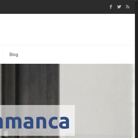
Blog
a
m
a
n
c
a