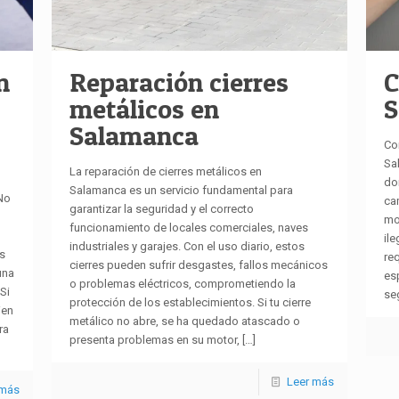
n
Reparación cierres
C
metálicos en
S
Salamanca
Co
Sa
La reparación de cierres metálicos en
do
Salamanca es un servicio fundamental para
No
ca
garantizar la seguridad y el correcto
mo
funcionamiento de locales comerciales, naves
il
industriales y garajes. Con el uso diario, estos
os
req
cierres pueden sufrir desgastes, fallos mecánicos
una
es
o problemas eléctricos, comprometiendo la
 Si
se
protección de los establecimientos. Si tu cierre
ien
metálico no abre, se ha quedado atascado o
ra
presenta problemas en su motor,
[…]
Leer más
 más