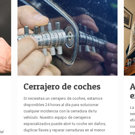
Cerrajero de coches
A
e
Si necesitas un cerrajero de coches, estamos
disponibles 24 horas al día para solucionar
La
cualquier incidencia con la cerradura de tu
se
vehículo. Nuestro equipo de cerrajeros
efi
especializados puede abrir tu coche sin daños,
co
duplicar llaves y reparar cerraduras en el menor
del
eq