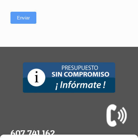
Enviar
607 741 162