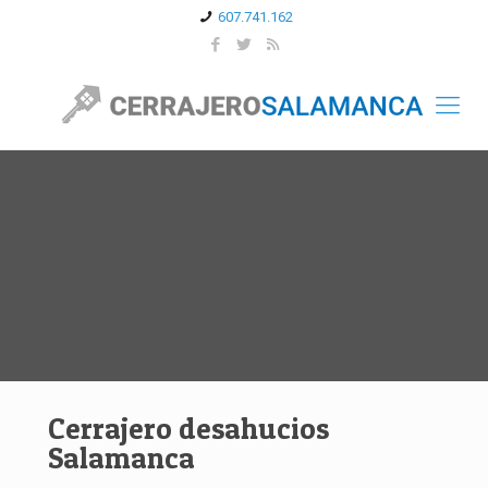
607.741.162
Cerrajero desahucios
Salamanca