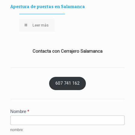
Apertura de puertas en Salamanca
Leer más
Contacta con Cerrajero Salamanca
607 741 162
Contacto
Nombre
*
-
Solicitud
de
nombre