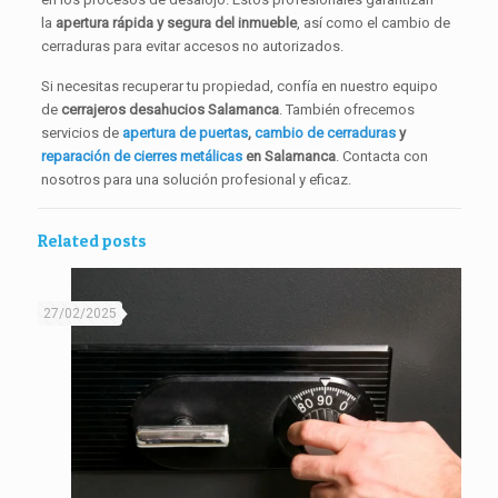
la
apertura rápida y segura del inmueble
, así como el cambio de
cerraduras para evitar accesos no autorizados.
Si necesitas recuperar tu propiedad, confía en nuestro equipo
de
cerrajeros desahucios Salamanca
. También ofrecemos
servicios de
apertura de puertas
,
cambio de cerraduras
y
reparación de cierres metálicas
en Salamanca
. Contacta con
nosotros para una solución profesional y eficaz.
Related posts
27/02/2025